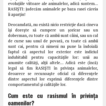
evoluțiile viitoare ale animalelor, adică suntem…
RASIȘTI: judecăm animalele pe baza rasei căreia
îi aparțin!
Deocamdată, nu există nicio restricție dacă cineva
își dorește să cumpere un șoricar sau un
doberman, cu toate că ambii sunt câini, sau un cal
de curse sau unul de povară, cu toate că ambii
sunt cai, pentru că nimeni nu pune la îndoială
faptul că aspectul lor exterior este indiciul
indubitabil pentru capacitățile lor: unii au
anumite calități, alții altele… Adică este (încă)
legal să fim RASIȘTI în privința animalelor,
deoarece se recunoaște oficial că diferențele
dintre aspectul lor exprimă diferențele dintre
comportamentul și calitățile lor.
Cum este cu rasismul în privința
oamenilor?