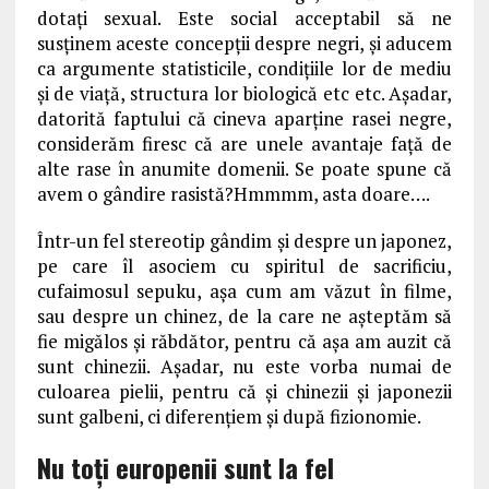
dotați sexual. Este social acceptabil să ne
susținem aceste concepții despre negri, și aducem
ca argumente statisticile, condițiile lor de mediu
și de viață, structura lor biologică etc etc. Așadar,
datorită faptului că cineva aparține rasei negre,
considerăm firesc că are unele avantaje față de
alte rase în anumite domenii. Se poate spune că
avem o gândire rasistă?Hmmmm, asta doare….
Într-un fel stereotip gândim și despre un japonez,
pe care îl asociem cu spiritul de sacrificiu,
cufaimosul sepuku, așa cum am văzut în filme,
sau despre un chinez, de la care ne așteptăm să
fie migălos și răbdător, pentru că așa am auzit că
sunt chinezii. Așadar, nu este vorba numai de
culoarea pielii, pentru că și chinezii și japonezii
sunt galbeni, ci diferențiem și după fizionomie.
Nu toți europenii sunt la fel