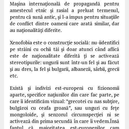
Mașina internațională de propagandă pentru
amestecul etnic și rasial a preluat termenul,
pentru că sună antic, și l-a impus pentru situațiile
de conflict dintre oameni care arată similar, dar
au naționalități diferite.
Xenofobia este o construcție socială: nu-iidentifici
pe străini cu ochii tăi și doar atunci când aflică
este de naționalitate diferită ți se activează
stereotipurile: ungurii sunt într-un fel și au făcut
și au dres, la fel și bulgarii, albanezii, sârbii, grecii
etc.
Există și indivizi est-europeni cu fizionomii
aparte, specifice națiunilor din care fac parte, pe
care îi identificăm vizual: ”grecotei cu nas subțire,
bulgăroi cu ceafa groasă”, sau unguri cu fețe
mongoloide, și senzorul circumspecției ni se
activează din prima secundă în care îi vedem.Însă
faptul că majoritatea est-europenilor cam