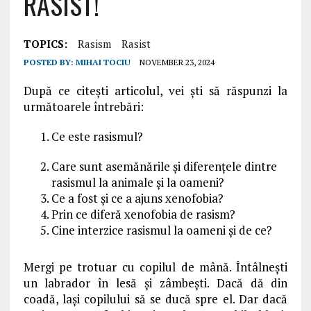
RASIST!
TOPICS:
Rasism
Rasist
POSTED BY:
MIHAI TOCIU
NOVEMBER 23, 2024
După ce citești articolul, vei ști să răspunzi la
următoarele întrebări:
1. Ce este rasismul?
Care sunt asemănările și diferențele dintre
rasismul la animale și la oameni?
Ce a fost și ce a ajuns xenofobia?
Prin ce diferă xenofobia de rasism?
Cine interzice rasismul la oameni și de ce?
Mergi pe trotuar cu copilul de mână. Întâlnești
un labrador în lesă și zâmbești. Dacă dă din
coadă, lași copilului să se ducă spre el. Dar dacă