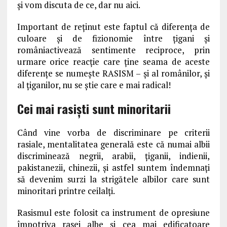
și vom discuta de ce, dar nu aici.
Important de reținut este faptul că diferența de
culoare și de fizionomie între țigani și
româniactivează sentimente reciproce, prin
urmare orice reacție care ține seama de aceste
diferențe se numește RASISM – și al românilor, și
al țiganilor, nu se știe care e mai radical!
Cei mai rasiști sunt minoritarii
Când vine vorba de discriminare pe criterii
rasiale, mentalitatea generală este că numai albii
discriminează negrii, arabii, țiganii, indienii,
pakistanezii, chinezii, și astfel suntem îndemnați
să devenim surzi la strigătele albilor care sunt
minoritari printre ceilalți.
Rasismul este folosit ca instrument de opresiune
împotriva rasei albe și cea mai edificatoare