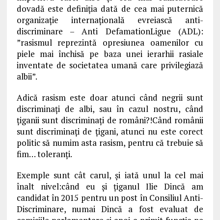
dovadă este definiția dată de cea mai puternică
organizație internațională evreiască anti-
discriminare – Anti DefamationLigue (ADL):
”rasismul reprezintă opresiunea oamenilor cu
piele mai închisă pe baza unei ierarhii rasiale
inventate de societatea umană care privilegiază
albii”.
Adică rasism este doar atunci când negrii sunt
discriminați de albi, sau în cazul nostru, când
țiganii sunt discriminați de români?!Când românii
sunt discriminați de țigani, atunci nu este corect
politic să numim asta rasism, pentru că trebuie să
fim… toleranți.
Exemple sunt cât carul, și iată unul la cel mai
înalt nivel:când eu și țiganul Ilie Dincă am
candidat în 2015 pentru un post în Consiliul Anti-
Discriminare, numai Dincă a fost evaluat de