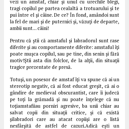
vezi un amstaf, chiar și unul cu urechile blegi,
tragi copilul pe partea cealaltă a trotuarului și te
pui între el și câine. De ce? În fond, amândoi sunt
la fel de mari și de puternici și, văzuți de departe,
ambii sunt… câini!
Pentru că știi că amstaful și labradorul sunt rase
diferite și au comportamente diferite: amstaful îți
poate mușca copilul, sau pe tine, din senin și fără
motiv!Știi asta din folclor, de la alții, din situații
tragice prezentate de presă.
Totuși, un posesor de amstaf îți va spune că ai un
stereotip negativ, că ai fost educat greșit, că ai o
gândire de medieval obscurantist, care îi judecă
pe toți la grămadă și nu poate înțelege că nu
toțiamstafiiau porniri agresive, ba unii chiar au
salvat copii din situații critice, și că există
șilabradori care au atacat copiiși are o listă
nesfârșită de astfel de cazuri.Adică ești un