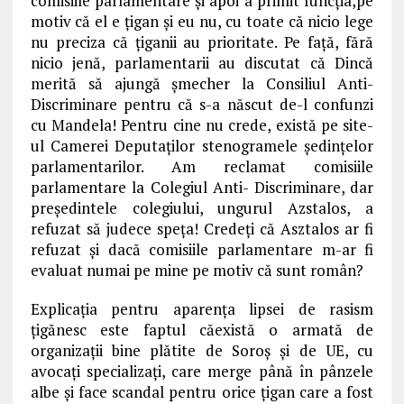
comisiile parlamentare și apoi a primit funcția,pe
motiv că el e țigan și eu nu, cu toate că nicio lege
nu preciza că țiganii au prioritate. Pe față, fără
nicio jenă, parlamentarii au discutat că Dincă
merită să ajungă șmecher la Consiliul Anti-
Discriminare pentru că s-a născut de-l confunzi
cu Mandela! Pentru cine nu crede, există pe site-
ul Camerei Deputaților stenogramele ședințelor
parlamentarilor. Am reclamat comisiile
parlamentare la Colegiul Anti- Discriminare, dar
președintele colegiului, ungurul Azstalos, a
refuzat să judece speța! Credeți că Asztalos ar fi
refuzat și dacă comisiile parlamentare m-ar fi
evaluat numai pe mine pe motiv că sunt român?
Explicația pentru aparența lipsei de rasism
țigănesc este faptul căexistă o armată de
organizații bine plătite de Soroș și de UE, cu
avocați specializați, care merge până în pânzele
albe și face scandal pentru orice țigan care a fost