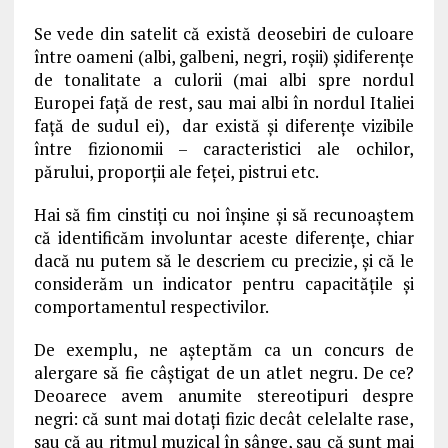
Se vede din satelit că există deosebiri de culoare
între oameni (albi, galbeni, negri, roșii) șidiferențe
de tonalitate a culorii (mai albi spre nordul
Europei față de rest, sau mai albi în nordul Italiei
față de sudul ei), dar există și diferențe vizibile
între fizionomii – caracteristici ale ochilor,
părului, proporții ale feței, pistrui etc.
Hai să fim cinstiți cu noi înșine și să recunoaștem
că identificăm involuntar aceste diferențe, chiar
dacă nu putem să le descriem cu precizie, și că le
considerăm un indicator pentru capacitățile și
comportamentul respectivilor.
De exemplu, ne așteptăm ca un concurs de
alergare să fie câștigat de un atlet negru. De ce?
Deoarece avem anumite stereotipuri despre
negri: că sunt mai dotați fizic decât celelalte rase,
sau că au ritmul muzical în sânge, sau că sunt mai