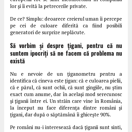
lor și îi evită la petrecerile private.
De ce? Simplu: deoarece creierul uman îi percepe
pe cei de culoare diferită ca fiind posibili
generatori de surprize neplăcute.
Să vorbim și despre țigani, pentru că nu
suntem ipocriți să ne facem că problema nu
există
Nu e nevoie de un țiganometru pentru a
identifica că cineva este țigan: că e culoarea pielii,
că e părul, că sunt ochii, că sunt gingiile, nu știm
exact cum anume, dar în același mod serecunosc
și țiganii între ei. Un străin care vine în România,
la început nu face diferența dintre români și
țigani, dar după o săptămână îi ghicește 90%.
Pe români nu-i interesează dacă țiganii sunt sinti,