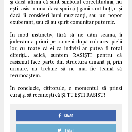
și dacă afirmi că sunt simbolul corectitudinii, nu
ești rasist numai dacă spui că țiganii sunt hoți, ci și
dacă îi consideri buni muzicanți, sau un popor
exuberant, sau că au spirit comunitar puternic.
În mod instinctiv, fără să ne dăm seama, îi
judecăm a priori pe oameni după culoarea pielii
lor, cu toate că ei ca indivizi ar putea fi total
diferiți… adică, suntem RASIȘTI pentru că
rasismul face parte din structura umană și, prin
urmare, nu trebuie să ne mai fie teamă să
recunoaștem.
În concluzie, cititorule, e momentul să prinzi
curaj și să recunoști că ȘI TU EȘTI RASIST!
SHARE
TWEET