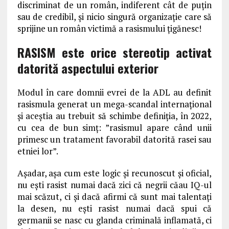
discriminat de un român, indiferent cât de puțin
sau de credibil, și nicio singură organizație care să
sprijine un român victimă a rasismului țigănesc!
RASISM este orice stereotip activat
datorită aspectului exterior
Modul în care domnii evrei de la ADL au definit
rasismula generat un mega-scandal internațional
și aceștia au trebuit să schimbe definiția, în 2022,
cu cea de bun simț: ”rasismul apare când unii
primesc un tratament favorabil datorită rasei sau
etniei lor”.
Așadar, așa cum este logic și recunoscut și oficial,
nu ești rasist numai dacă zici că negrii căau IQ-ul
mai scăzut, ci și dacă afirmi că sunt mai talentați
la desen, nu ești rasist numai dacă spui că
germanii se nasc cu glanda criminală inflamată, ci