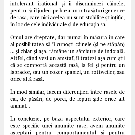
intolerant irațional și îi discriminezi câinele,
pentru că îl judeci pe baza unor trăsături generice
de rasă, care nici acelea nu sunt stabilite științific,
în loc de cele individuale și de educația sa.
Omul are dreptate, dar numai în măsura în care
ai posibilitatea să îi cunoști câinele (și pe stăpân)
… și chiar și așa, rămâne un sâmbure de îndoială.
Altfel, când vezi un amstaf, îl tratezi așa cum știi
că se comportă această rasă, la fel și pentru un
labrador, sau un coker spaniel, un rottweiler, sau
orice altă rasă.
În mod similar, facem diferențieri între rasele de
cai, de păsări, de porci, de iepuri șide orice alt
animal…
În concluzie, pe baza aspectului exterior, care
este specific unei anumite rase, avem anumite
așteptări pentru comportamentul și pentru