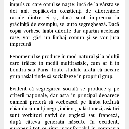
impuls cu care omul se naște: încă de la vârsta se
doi ani, copiiidevin conștienți de diferențele
rasiale dintre ei și, dacă sunt împreună la
grădiniță de exemplu, se auto segreghează. Dacă
copiii vorbesc limbi diferite dar aparțin aceleiași
rase, vor găsi un limbaj comun și se vor juca
împreună.
Fenomenul se produce în mod natural și la adulții
care trăiesc în medii multirasiale, cum ar fi în
Londra sau Paris: toate studiile arată că fiecare
grup rasial tinde să socializeze în propriul grup.
Evident că segregarea socială se produce și pe
criterii naționale, dar asta în principal deoarece
oamenii preferă să vorbească pe limba lor.Însă
chiar dacă mulți negri, indieni, pakistanezi, asiatici
sunt vorbitori nativi de engleză sau franceză,
după câteva generații născute în occident,
europenii tot se simt inconfortabil în compania