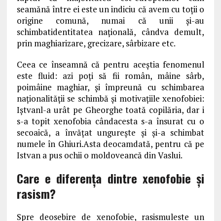
seamănă între ei este un indiciu că avem cu toții o
origine comună, numai că unii și-au
schimbatidentitatea națională, cândva demult,
prin maghiarizare, grecizare, sârbizare etc.
Ceea ce înseamnă că pentru aceștia fenomenul
este fluid: azi poți să fii român, mâine sârb,
poimâine maghiar, și împreună cu schimbarea
naționalității se schimbă și motivațiile xenofobiei:
Iștvanl-a urât pe Gheorghe toată copilăria, dar i
s-a topit xenofobia cândacesta s-a însurat cu o
secoaică, a învățat ungurește și și-a schimbat
numele în Ghiuri.Asta deocamdată, pentru că pe
Istvan a pus ochii o moldoveancă din Vaslui.
Care e diferența dintre xenofobie și
rasism?
Spre deosebire de xenofobie, rasismuleste un