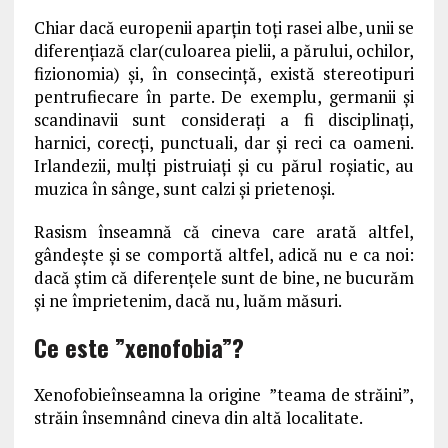
Chiar dacă europenii aparțin toți rasei albe, unii se
diferențiază clar(culoarea pielii, a părului, ochilor,
fizionomia) și, în consecință, există stereotipuri
pentrufiecare în parte. De exemplu, germanii și
scandinavii sunt considerați a fi disciplinați,
harnici, corecți, punctuali, dar și reci ca oameni.
Irlandezii, mulți pistruiați și cu părul roșiatic, au
muzica în sânge, sunt calzi și prietenoși.
Rasism înseamnă că cineva care arată altfel,
gândește și se comportă altfel, adică nu e ca noi:
dacă știm că diferențele sunt de bine, ne bucurăm
și ne împrietenim, dacă nu, luăm măsuri.
Ce este ”xenofobia”?
Xenofobieînseamna la origine ”teama de străini”,
străin însemnând cineva din altă localitate.