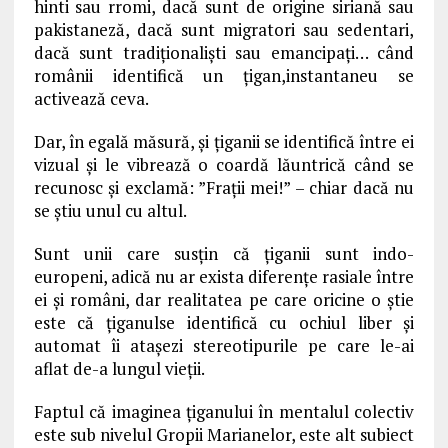
hinti sau rromi, dacă sunt de origine siriană sau
pakistaneză, dacă sunt migratori sau sedentari,
dacă sunt tradiționaliști sau emancipați… când
românii identifică un țigan,instantaneu se
activează ceva.
Dar, în egală măsură, și țiganii se identifică între ei
vizual și le vibrează o coardă lăuntrică când se
recunosc și exclamă: ”Frații mei!” – chiar dacă nu
se știu unul cu altul.
Sunt unii care susțin că țiganii sunt indo-
europeni, adică nu ar exista diferențe rasiale între
ei și români, dar realitatea pe care oricine o știe
este că țiganulse identifică cu ochiul liber și
automat îi atașezi stereotipurile pe care le-ai
aflat de-a lungul vieții.
Faptul că imaginea țiganului în mentalul colectiv
este sub nivelul Gropii Marianelor, este alt subiect